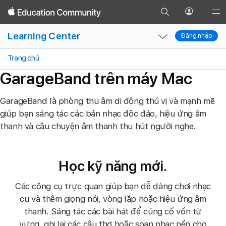
Truy
Mở
Glob
Quay
cập
menu
Local
Local
Nav
lại
Learning Center
trang
Đăng nhập
Hồ
Đăng nhập
Nav
Nav
Ope
Tìm
sơ
Open
Close
Men
Trang chủ
kiếm
Menu
Menu
GarageBand trên máy Mac
GarageBand là phòng thu âm di động thú vị và mạnh mẽ
giúp bạn sáng tác các bản nhạc độc đáo, hiệu ứng âm
thanh và câu chuyện âm thanh thu hút người nghe.
Học kỹ năng mới.
Các công cụ trực quan giúp bạn dễ dàng chơi nhạc
cụ và thêm giọng nói, vòng lặp hoặc hiệu ứng âm
thanh. Sáng tác các bài hát để củng cố vốn từ
vựng, ghi lại các câu thơ hoặc soạn nhạc nền cho