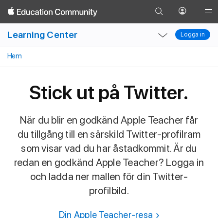
Gå
Öppna
Gl
Gå
till
profilme
Local
Local
N
tillbaka
Learning Center
söksidan
Logga in
Logga in
Nav
Nav
O
Open
Close
M
Hem
Menu
Menu
Stick ut på Twitter.
När du blir en godkänd Apple Teacher får
du tillgång till en särskild Twitter-profilram
som visar vad du har åstadkommit. Är du
redan en godkänd Apple Teacher? Logga in
och ladda ner mallen för din Twitter-
profilbild.
Din Apple Teacher-resa