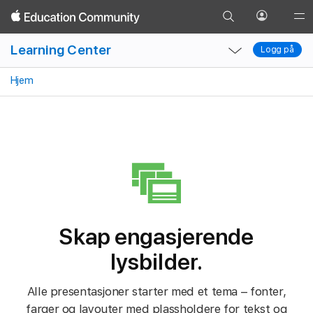
Gå
Åpne
Glob
Gå
til
Profil-
Local
Local
Nav
tilbake
Learning Center
Søk-
Logg på
menyen
Logg på
Lysbilder
Bilder
Figurer
Sett inn mediefiler
T
Nav
Nav
Ope
siden
Open
Close
Men
Hjem
Menu
Menu
Skap engasjerende
lysbilder.
Alle presentasjoner starter med et tema – fonter,
farger og layouter med plassholdere for tekst og