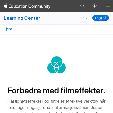
Gå
Filmer
Klipping
Overganger
Bilder
Titl
Åpne
Glob
Gå
til
Profil-
Nav
tilbake
Local
Local
Søk-
menyen
Learning Center
Ope
Logg på
Logg på
Nav
Nav
siden
Men
Open
Close
Hjem
Menu
Menu
Forbedre med filmeffekter.
Hastighetseffekter og filtre er effektive verktøy når
du lager engasjerende informasjonsfilmer. Juster