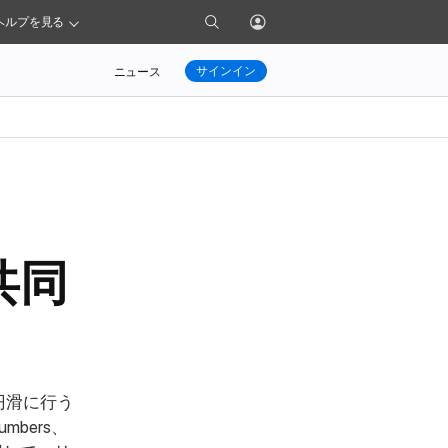
検
プ
ヘルプを見る
索
ロ
ペー
フィー
サインイン
ニュース
ジ
ル
に
メ
移
ニュー
動
を
開
く
共同
円滑に行う
bers、