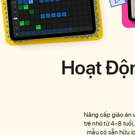
Hoạt Độn
Hoạt Độ
Nâng cấp giáo án v
trẻ nhỏ từ 4–8 tuổ
mẫu có sẵn hữu íc