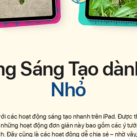
g Sáng Tạo dàn
ng Sáng Tạo dàn
Nhỏ
Nhỏ
ới các hoạt động sáng tạo nhanh trên iPad. Được t
i, những hoạt động đơn giản này bao gồm các ý tưởn
h. Đây cũng là các hoạt động dễ chia sẻ – nhờ vậy,