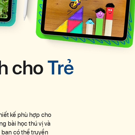
h cho Trẻ
h cho
Trẻ
hiết kế phù hợp cho
g bài học thú vị và
 bạn có thể truyền