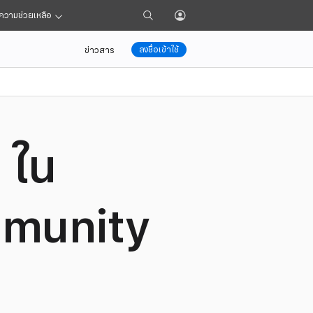
ไป
เปิด
ความช่วยเหลือ
ที่
เมนู
หน้า
โปรไฟล์
ลงชื่อเข้าใช้
ข่าวสาร
ค้นหา
ณ
ใน
mmunity