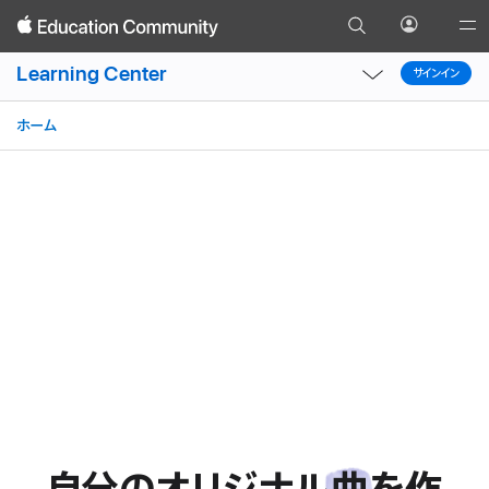
検
プ
Gl
戻
索
ロ
Local
Local
Na
る
Learning Center
ペー
サインイン
フィー
サインイン
Nav
Nav
Op
ジ
ル
Open
Close
Me
に
メ
ホーム
Menu
Menu
移
ニュー
動
を
開
く