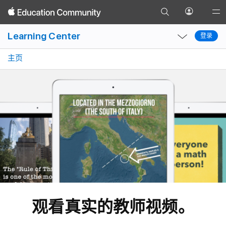
前
打
Gl
返
往
开
Local
Local
Na
回
Learning Center
“搜
登录
“个
登录
Nav
Nav
Op
索”
人
Open
Close
Me
主页
页
资
Menu
Menu
面
料”
菜
单
观看真实的教师视频。