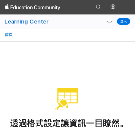
基礎入門
格式
公式
前
函數
圖表
開
Gl
返
往
啟
Local
Local
Na
回
Learning Center
搜
登入
個
登入
Nav
Nav
Op
尋
人
Open
Close
Me
首頁
頁
資
Menu
Menu
面
料
選
單
透過格式設定讓資訊一目
瞭然。