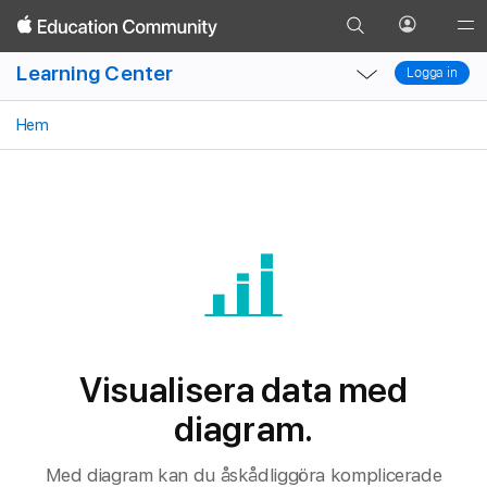
Gå
Grunderna
Formatering
Formler
Funktioner
Dia
Öppna
Glob
Gå
till
profilmen
Nav
Local
Local
tillbaka
söksidan
Learning Center
Logga in
Ope
Nav
Nav
Logga in
Men
Open
Close
Menu
Menu
Hem
Visualisera data med
diagram.
Med diagram kan du åskådliggöra komplicerade