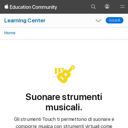
Vai
Progetti
Registratore audio
Apple Loops
Campionatore
Apri
Glob
Torna
alla
il
Local
Local
Nav
indietro
Learning Center
pagina
Accedi
Accedi
menu
Nav
Nav
Ope
di
Profilo
Open
Close
Men
Home
ricerca
Menu
Menu
Suonare strumenti
musicali.
Gli strumenti Touch ti permettono di suonare e
comporre musica con strumenti virtuali come