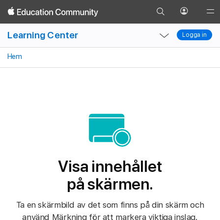
Gå
Skrivbord
Finder
Spotlight
Safari
Siri
Öppna
Glob
Gå
till
profilmen
Local
Local
Nav
tillbaka
Learning Center
söksidan
Logga in
Logga in
Nav
Nav
Ope
Open
Close
Men
Hem
Menu
Menu
Visa innehållet
på skärmen.
Ta en skärmbild av det som finns på din skärm och
använd Märkning för att markera viktiga inslag.