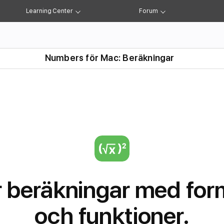
Diagram
Former
Beräkningar
Kategorier
Kalkylbl
Learning Center
Forum
Numbers för Mac: Beräkningar
r
 beräkningar med for
och funktioner.