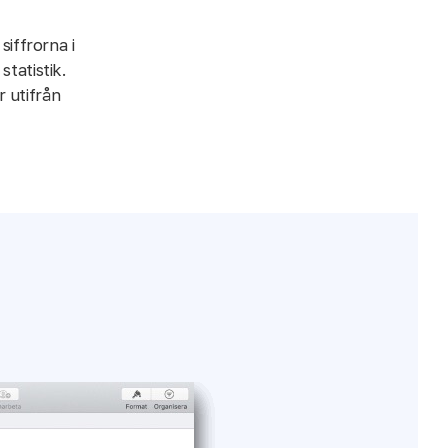
iffrorna i
statistik.
 utifrån