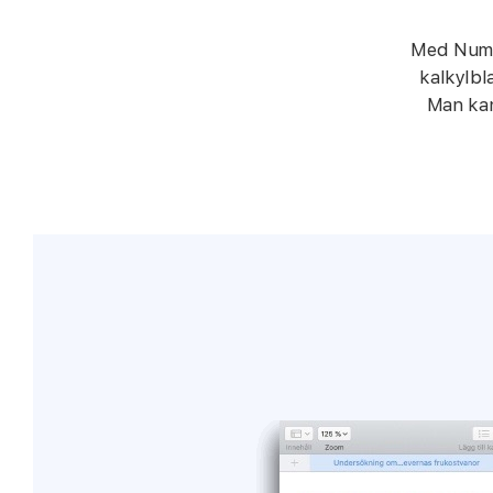
Med Numbe
kalkylbla
Man kan