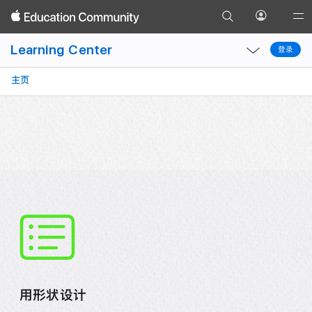
项目概览
在 Keynote 讲演中进行
设置
前
添加形状并设置格式
打
Glob
返
往
开
Local
Local
Nav
回
Learning Center
“搜
登录
“个
登录
Nav
Nav
Ope
索”
人
Open
Close
Men
主页
页
资
Menu
Menu
面
料”
菜
单
用形状设计