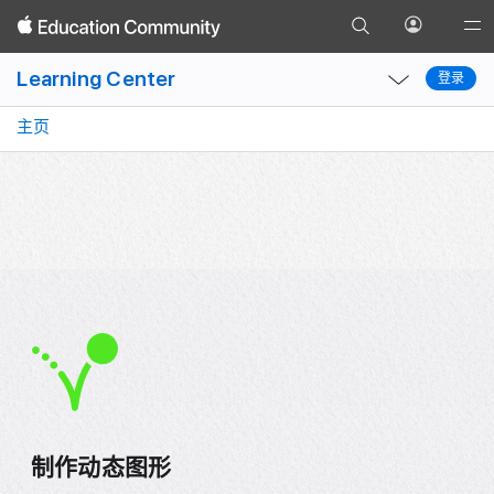
前
项目概览
在 Keynote 讲演中进行
设置
绘制图形
为
打
Glob
返
往
开
Local
Local
Nav
回
Learning Center
“搜
登录
“个
登录
Nav
Nav
Ope
索”
人
Open
Close
Men
主页
页
资
Menu
Menu
面
料”
菜
单
制作动态图形