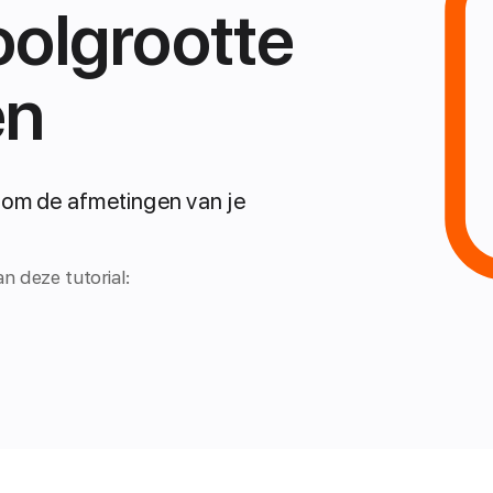
olgrootte
en
 om de afmetingen van je
n deze tutorial: