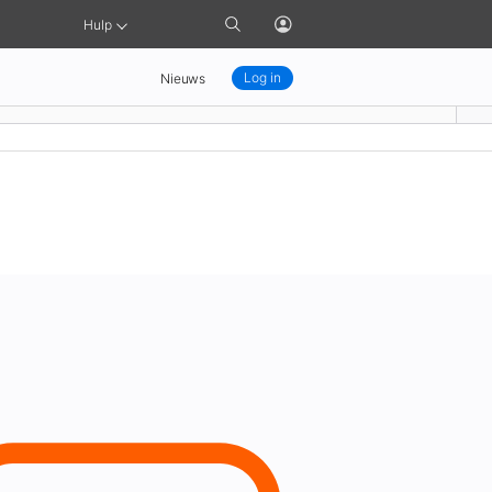
Ga
Open
Hulp
naar
profielmenu
zoekpagina
Log in
Nieuws
en en bewaren
Je symbool uploaden naar Swift Playground