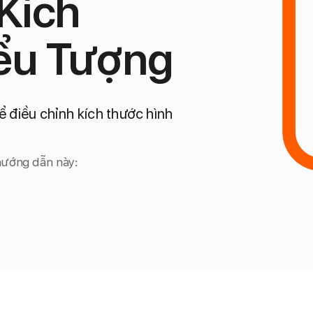
Kích
ểu Tượng
ể điều chỉnh kích thước hình
hướng dẫn này: