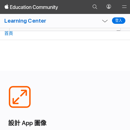
前
開
Glob
返
往
啟
Local
Local
Nav
回
Learning Center
搜
登入
個
登入
Nav
Nav
Ope
計畫案概覽
腦力激盪和計畫
設計 App 圖像
調整圖
尋
人
Open
Close
Men
首頁
頁
資
Menu
Menu
面
料
選
單
設計 App 圖像