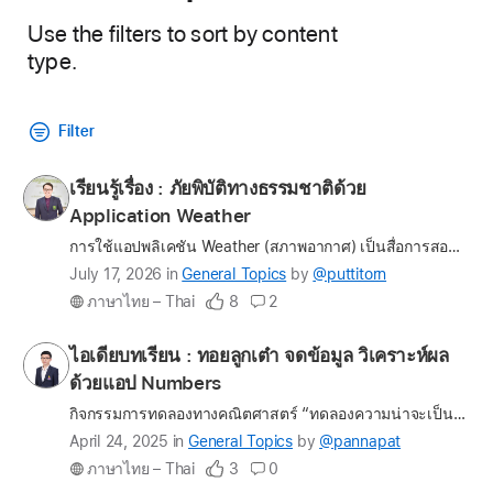
Use the filters to sort by content
type.
Filter
Profile
เรียนรู้เรื่อง : ภัยพิบัติทางธรรมชาติด้วย
for
Application Weather
Results
puttitorn
การใช้แอปพลิเคชัน Weather (สภาพอากาศ) เป็นสื่อการสอนเรื่อง "ภัยพิบัติทางธรรมชาติ" เป็นไอเดียที่ยอดเยี่ยมและสร้างสรรค์มากครับ! เพราะนี่คือการเปลี่ยน iPad ในมือเด็ก ๆ ให้กลายเป็น "ห้องแล็บภูมิศาสตร์เคล…
Latest
July 17, 2026
in
General Topics
by
@puttitorn
update
ภาษาไทย – Thai
8
2
on
the
Profile
ไอเดียบทเรียน : ทอยลูกเต๋า จดข้อมูล วิเคราะห์ผล
question
for
ด้วยแอป Numbers
pannapat
กิจกรรมการทดลองทางคณิตศาสตร์ “ทดลองความน่าจะเป็นของการทอยเต๋า” เพื่อศึกษาแนวคิดเรื่องความน่าจะเป็น (Possibility/Probability) ผ่านการเก็บข้อมูลจากการทดลองจริง โดยนำเทคโนโลยีแอป Numbers บน iPad หรือ Ma…
Latest
April 24, 2025
in
General Topics
by
@pannapat
update
ภาษาไทย – Thai
3
0
on