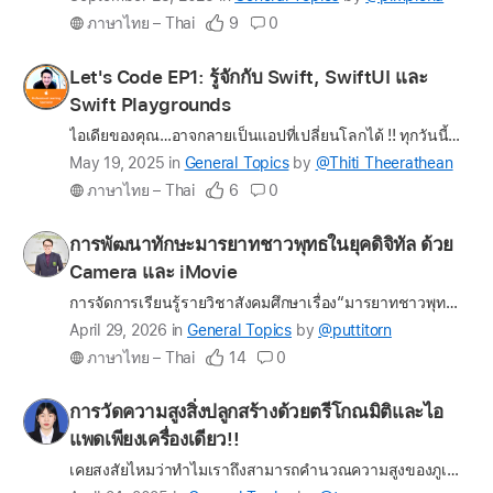
update
ภาษาไทย – Thai
9
0
on
the
Profile
Let's Code EP1: รู้จักกับ Swift, SwiftUI และ
question
for
Swift Playgrounds
Thiti_Theerathean
ไอเดียของคุณ…อาจกลายเป็นแอปที่เปลี่ยนโลกได้ !! ทุกวันนี้แอปพลิเคชันที่คุณใช้บน iPhone หรือ iPad ล้วนเกิดจาก 'คนธรรมดา' ที่กล้าคิดและลงมือทำ คุณไม่จำเป็นต้องเป็น 'โปรแกรมเมอร์' หรือเรียนเขียนโปรแกรมม…
Latest
May 19, 2025
in
General Topics
by
@Thiti_Theerathean
update
ภาษาไทย – Thai
6
0
on
the
Profile
การพัฒนาทักษะมารยาทชาวพุทธในยุคดิจิทัล ด้วย
question
for
Camera และ iMovie
puttitorn
การจัดการเรียนรู้รายวิชาสังคมศึกษาเรื่อง“มารยาทชาวพุทธ”โดยใช้กระบวนการแสดงบทบาทสมมติมีวัตถุประสงค์เพื่อส่งเสริมให้ผู้เรียนเกิดความเข้าใจและสามารถปฏิบัติตนได้อย่างเหมาะสมตามหลักวัฒนธรรมไทยและพุทธศาสนา…
Latest
April 29, 2026
in
General Topics
by
@puttitorn
update
ภาษาไทย – Thai
14
0
on
the
Profile
การวัดความสูงสิ่งปลูกสร้างด้วยตรีโกณมิติและไอ
question
for
แพดเพียงเครื่องเดียว!!
tanaporn
เคยสงสัยไหมว่าทำไมเราถึงสามารถคำนวณความสูงของภูเขาได้โดยไม่ต้องปืนขึ้นไป? หรือเคยไหมเวลานอนดูดาวแล้วสงสัยว่ามันอยู่ไกลกันแค่ไหน? คำถามเหล่านี้สามารถตอบได้ด้วย "ตรีโกณมิติ" วิชาคณิตศาสตร์ที่ไม่ได้อยู่…