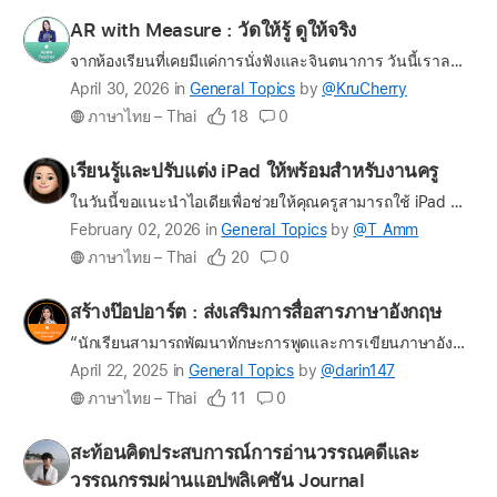
the
Profile
AR with Measure : วัดให้รู้ ดูให้จริง
question
for
จากห้องเรียนที่เคยมีแค่การนั่งฟังและจินตนาการ วันนี้เราลองเปลี่ยนมุมมองให้การเรียน “มองเห็นและจับต้องได้จริง” ผ่านเทคโนโลยี AR โดยใช้ Measure เป็นเครื่องมือพานักเรียนออกสำรวจโลกจริง วัดได้ เห็นภาพจริ…
KruCherry
Latest
April 30, 2026
in
General Topics
by
@KruCherry
update
ภาษาไทย – Thai
18
0
on
the
Profile
เรียนรู้และปรับแต่ง iPad ให้พร้อมสำหรับงานครู
question
for
ในวันนี้ขอแนะนำไอเดียเพื่อช่วยให้คุณครูสามารถใช้ iPad สำหรับการสอนและการทำงานของครูได้สะดวกยิ่งขึ้น โดยวันนี้ เราจะมาเรียนรู้กันผ่าน 3 เรื่องคือ ฝึกใช้ AirDrop เพื่อส่งต่อไฟล์สื่อการสอนและเว็บไซต์สำห…
T_Amm
Latest
February 02, 2026
in
General Topics
by
@T_Amm
update
ภาษาไทย – Thai
20
0
on
the
Profile
สร้างป๊อปอาร์ต : ส่งเสริมการสื่อสารภาษาอังกฤษ
question
for
“นักเรียนสามารถพัฒนาทักษะการพูดและการเขียนภาษาอังกฤษด้วยกิจกรรมง่ายๆ ในห้องเรียนโดยใช้แอปรูปภาพและการบันทึกหน้าจอ” แนวคิด ทักษะการพูดพัฒนาผ่านกิจกรรมที่เกิดขึ้นจริงในชีวิตประจําวันของนักเรียนและเปิดโ…
darin147
Latest
April 22, 2025
in
General Topics
by
@darin147
update
ภาษาไทย – Thai
11
0
on
the
Profile
สะท้อนคิดประสบการณ์การอ่านวรรณคดีและ
question
for
วรรณกรรมผ่านแอปพลิเคชัน Journal
Son_2002