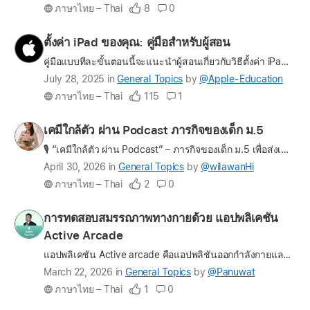
update
ภาษาไทย – Thai
8
0
on
the
Profile
ตั้งค่า iPad ของคุณ: คู่มือสำหรับผู้สอน
question
for
คู่มือแบบทีละขั้นตอนนี้จะแนะนำผู้สอนเกี่ยวกับวิธีตั้งค่า iPad สำหรับการสอน ตั้งแต่การใช้แอปอย่างโน้ตและนาฬิกา ไปจนถึงการแก้ไขสื่อการสอนในชั้นเรียนด้วยแอปรูปภาพ คู่มือนี้ประกอบด้วยเคล็ดลับเกี่ยวกับประ…
Apple-
Latest
July 28, 2025
in
General Topics
by
@Apple-Education
Education
update
ภาษาไทย – Thai
115
1
on
the
Profile
เคมีใกล้ตัว ผ่าน Podcast ภารกิจของเด็ก ม.5
question
for
🎙️ “เคมีใกล้ตัว ผ่าน Podcast” – ภารกิจของเด็ก ม.5 เพื่อส่งเสริมสมรรถนะของผู้เรียน เปลี่ยนบทเรียนเรื่อง อัตราการเกิดปฏิกิริยาเคมี ให้กลายเป็นเรื่องเล่าที่เด็ก “พูดได้ เข้าใจจริง และเชื่อมโยงชีวิตจริง…
wilawanHi
Latest
April 30, 2026
in
General Topics
by
@wilawanHi
update
ภาษาไทย – Thai
2
0
on
the
Profile
การทดสอบสมรรถภาพทางกายด้วย แอปพลิเคชัน
question
for
Active Arcade
Panuwat
แอปพลิเคชัน Active arcade คือแอปพลิชันออกกำลังกายและสุขภาพที่นำเอาเกมและกิจกรรมออกกำลังกายมาใช้ให้ได้สุขภาพที่ดี โดยใช้เกมการออกกำลังกายมาช่วยในการกระตุ้นการอยากออกกำลังกาย โดยแอปพลิเคชันใช้เทคโนโลยี…
Latest
March 22, 2026
in
General Topics
by
@Panuwat
update
ภาษาไทย – Thai
1
0
on