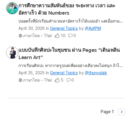
the
Profile
การศึกษาความสัมพันธ์ของ ระยะทาง เวลา และ
question
for
อัตราเร็ว ด้วย Numbers
AofPM
บ่อยครั้งที่นักเรียนคำนวณหาอัตราเร็วได้แม่นยำ แต่เมื่อถามถึงความหมายกลับตอบไม่ได้ การสอนแบบเดิมที่เน้นการแทนค่าในสูตร อาจทำให้นักเรียนขาดทักษะการคิดวิเคราะห์ และมองไม่ออกว่าระยะทางกับเวลาสัมพันธ์กันอ…
Latest
April 30, 2026
in
General Topics
by
@AofPM
update
ภาษาไทย – Thai
10
0
on
the
Profile
แบบบันทึกศิลปะในชุมชน ผ่าน Pages “เดินเพลิน
question
for
Learn Art”
thunyalak
การเรียนศิลปะ หากวาดรูปแค่เพียงอย่างเดียวคงไม่สนุก ถ้าได้เรียนรู้ศิลปะรูปแบบอื่น ๆ ด้วยก็คงจะดีกว่าใช่ไหมคะ? วันนี้ จะพาคุณครูทุกคน มาดูรูปแบบหนึ่งของการเรียนศิลปะผ่านบันทึกง่าย ๆ ศึกษาศิลปะในชุมชนใก…
Latest
April 25, 2025
in
General Topics
by
@thunyalak
update
ภาษาไทย – Thai
5
0
on
the
question
Page 1