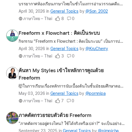
บรรยากาศห้องเรียนภาษาไทยในชั่วโมงการอ่านวรรณคดีและวรรณกรรมไทยของคุณครูเป็นอย่างไรกันบ้างครับ 🤔 อธิบายตัวบทให้นักเรียนฟัง? สอบ/ทำชิ้นงานเก็บคะแนน? นักเรียนส่งสายตาว่างเปล่าให้คุณครู? ดูเป็นภาพ…
Latest
April 30, 2026
in
General Topics
by
@Son_2002
update
ภาษาไทย – Thai
8
0
on
the
Profile
Freeform x Flowchart : คิดเป็นระบบ
question
for
กิจกรรม “Freeform x Flowchart : คิดเป็นระบบ” เป็นการประยุกต์ใช้เทคโนโลยีเพื่อยกระดับการเรียนรู้ ทำให้นักเรียนเข้าใจผังงานได้อย่างเป็นรูปธรรม สนุกกับการเรียน และสามารถพัฒนาทักษะการคิดเชิงระบบเพื่อนำไป…
KruCherry
Latest
April 30, 2026
in
General Topics
by
@KruCherry
update
ภาษาไทย – Thai
3
0
on
the
Profile
ค้นหา My Styles เข้าใจหลักการคูณด้วย
question
for
Freeform
pornnipa
🤯ในการเรียนเรื่องหลักการนับเบื้องต้นในชั้นมัธยมศึกษาตอนปลาย นักเรียนมักจะสับสนว่าเหตุการณ์ที่กำหนดต้องใช้วิธีการแบบใดในการแก้ปัญหา ทำให้แก้ปัญหา 😎เพื่อให้นักเรียนเข้าใจในสาระสำคัญของเรื่องหลักการคู…
Latest
May 03, 2026
in
General Topics
by
@pornnipa
update
ภาษาไทย – Thai
7
0
on
the
Profile
ภาคตัดกรวยรอบตัวด้วย Freeform
question
for
"ภาคตัดกรวยอยู่ตรงไหน? ใช้ได้จริงหรือเปล่า?" จะเป็นอย่างไร !!!!! ถ้าเราเปลี่ยนห้องเรียนให้กลายเป็นสนามสำรวจ ให้ผู้เรียนออกไปค้นหาคำตอบด้วยตัวเองว่า วงกลม วงรี พาราโบลา และไฮเพอร์โบลา ที่เคยเห็นเพีย…
pimpicha
Latest
September 23, 2025
in
General Topics
by
@pimpicha