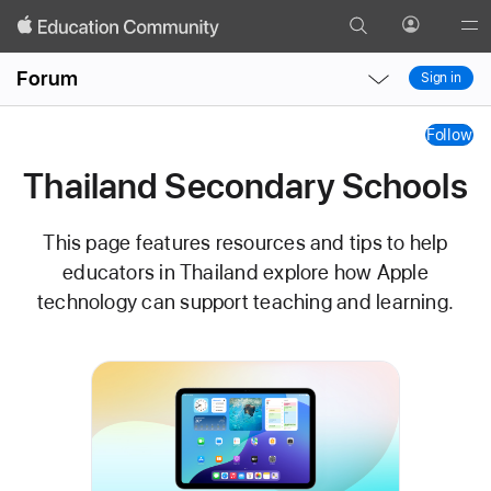
Search
Profile
Gl
Local
Local
Me
Forum
Sign in
Nav
Nav
Thailand
Open
Close
Follow
Menu
Menu
Secondary
Thailand Secondary Schools
Schools
Tag
This page features resources and tips to help
educators in Thailand explore how Apple
technology can support teaching and learning.