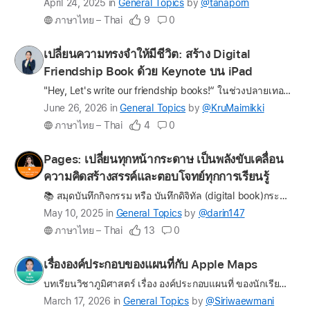
Latest
April 24, 2025
in
General Topics
by
@tanaporn
update
ภาษาไทย – Thai
9
0
on
the
Profile
เปลี่ยนความทรงจำให้มีชีวิต: สร้าง Digital
question
for
Friendship Book ด้วย Keynote บน iPad
KruMaimikki
"Hey, Let's write our friendship books!“ ในช่วงปลายเทอม 2 เหล่านักเรียนพี่ใหญ่ ม.6 หลายคนมีที่เรียนในมหาวิทยาลัยเรียบร้อยแล้ว บรรยากาศในห้องเรียนที่ปกติจะมีแต่ความตึงเครียดของการสอบ จะกลายเป็นความโหย…
Latest
June 26, 2026
in
General Topics
by
@KruMaimikki
update
ภาษาไทย – Thai
4
0
on
the
Profile
Pages: เปลี่ยนทุกหน้ากระดาษ เป็นพลังขับเคลื่อน
question
for
ความคิดสร้างสรรค์และตอบโจทย์ทุกการเรียนรู้
darin147
📚 สมุดบันทึกกิจกรรม หรือ บันทึกดิจิทัล (digital book)กระตุ้นให้นักเรียนมีส่วนร่วมในการสร้างสรรค์เนื้อหา บันทึกความคิด และจัดระเบียบข้อมูลด้วยตนเองและเป็นเครื่องมือที่ช่วยให้นักเรียนและครูเห็นพัฒนากา…
Latest
May 10, 2025
in
General Topics
by
@darin147
update
ภาษาไทย – Thai
13
0
on
the
Profile
เรื่ององค์ประกอบของแผนที่กับ Apple Maps
question
for
บทเรียนวิชาภูมิศาสตร์ เรื่อง องค์ประกอบแผนที่ ของนักเรียนชั้นมัธยมศึกษาปีที่ 1(สามารถนำไปประยุกต์ใช้ในระดับชั้นอื่นๆได้) ปัญหาที่พบ นักเรียนขาดความเข้าใจเกี่ยวกับแผนที่และองค์ประกอบของแผนที่ เนื่องจา…
Siriwaewmani
Latest
March 17, 2026
in
General Topics
by
@Siriwaewmani