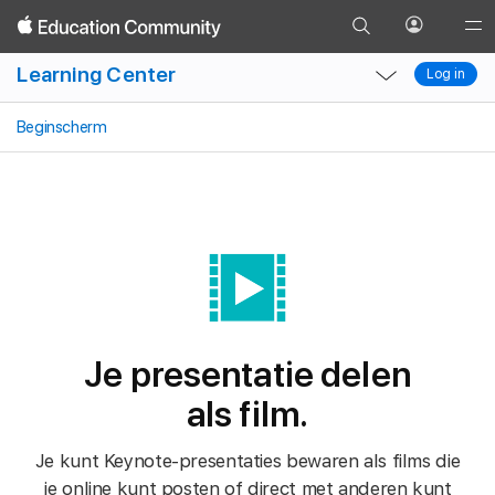
Ga
Dia’s
Foto’s
Vormen
Tekenen
Tabellen
Open
Glob
Ga
naar
profielme
Local
Local
Nav
terug
Learning Center
Log in
zoekpagina
Log in
Nav
Nav
Ope
Open
Close
Men
Beginscherm
Menu
Menu
Je presentatie delen
als film.
Je kunt Keynote-presentaties bewaren als films die
je online kunt posten of direct met anderen kunt