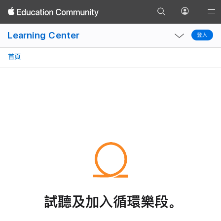
計畫案
錄音機
Apple 樂段
前
取樣器
編輯
開
Gl
返
往
啟
Local
Local
Na
回
Learning Center
搜
登入
個
登入
Nav
Nav
Op
尋
人
Open
Close
Me
首頁
頁
資
Menu
Menu
面
料
選
單
試聽及加入循環樂段。