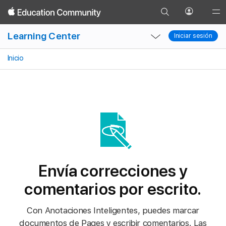
Ir
Plantillas
Texto
Fotos
Figuras
Dibujo
Abrir
Glob
Atrás
a
menú
Local
Local
Nav
Learning Center
la
Iniciar sesión
Iniciar sesión
de
Nav
Nav
Ope
página
perfil
Open
Close
Men
Inicio
de
Menu
Menu
búsqueda
Envía correcciones y
comentarios por escrito.
Con Anotaciones Inteligentes, puedes marcar
documentos de Pages y escribir comentarios. Las