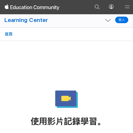
製作影片日誌
製作對稱藝術作品
製作有故事橋段的明信片
前
以動
開
Gl
返
往
啟
Local
Local
Na
回
Learning Center
登入
搜
個
登入
Nav
Nav
Op
尋
人
Open
Close
Me
首頁
頁
資
Menu
Menu
面
料
選
單
使用影片記錄學習。