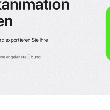
kanimation
en
d exportieren Sie Ihre
ese angeleitete Übung: