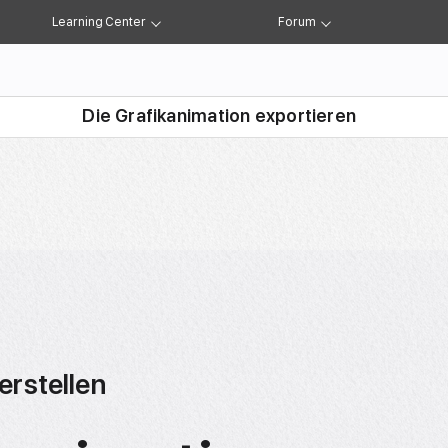
Learning Center
Forum
Die Grafik zeichnen
Die Zeichnungen animieren
Mehrere Animat
Die Grafikanimation exportieren
kunden
 (FAQs)
erstellen