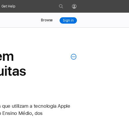
Search
Get Help
Profile
Browse
Sign in
 em
uitas
 que utilizam a tecnologia Apple 
o Ensino Médio, dos 