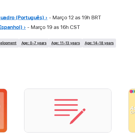
uadro (Português) ›
 - Março 12 as 19h BRT
Espanhol) ›
 - Março 19 as 16h CST
velopment
Age: 0–7 years
Age: 11–13 years
Age: 14–18 years