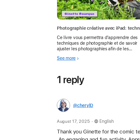
Ce livre vous permettra d’apprendre des
techniques de photographie et de savoir
ajuster les photographies afin de les
améliorer. Vous pouvez enseigner ces
See more
techniques aux élèves afin de les aider à
améliorer leurs photog
1 reply
@cherylD
.
August 17, 2025
English
Thank you Ginette for the comic tem
 An engaging and fun activity. Appr