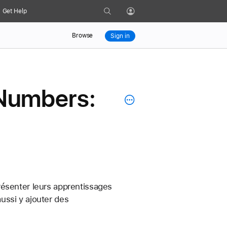
Search
Get Help
Profile
Browse
Sign in
Numbers:
résenter leurs apprentissages 
aussi y ajouter des 