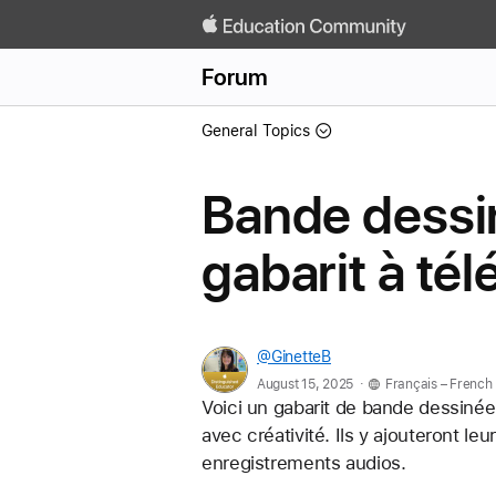
Forum
General Topics
Bande dessi
gabarit à té
@GinetteB
.
August 15, 2025
Français – French
Voici un gabarit de bande dessinée
avec créativité. Ils y ajouteront le
enregistrements audios. 