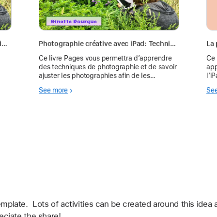
Photographie créative avec iPad: techniques de photographie et amélioration de photos
Photographie créative avec iPad: Techniques de photographie et amélioration des photos
Ce livre Pages vous permettra d’apprendre
Ce 
des techniques de photographie et de savoir
app
ajuster les photographies afin de les
l’i
améliorer. Vous pouvez enseigner ces
pro
See more
Se
techniques aux élèves .
app
plate.  Lots of activities can be created around this idea an
eciate the share!