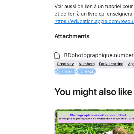
Voir aussi ce lien à un tutoriel po
et ce lien à un livre qui enseigner
https://education.apple.com/reso
Attachments
BDphotographique.number
Creativity
Numbers
Early Learning
App
Like (2)
Reply
You might also like