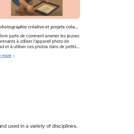
La photographie créative et projets créatifs pour jeunes apprenants avec iPad
livre parle de comment amener les jeunes
renants à utiliser l’appareil photo de
Pad et à utiliser ces photos dans de petits
jets créatifs afin de représenter leurs
e more
rentissages avec créativité et rendre les
d used in a variety of disciplines. 