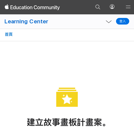
魔幻影片
預告片
影片
前
裁剪
過場效
開
Gl
返
往
啟
Local
Local
Na
回
Learning Center
搜
登入
個
登入
Nav
Nav
Op
尋
人
Open
Close
Me
首頁
頁
資
Menu
Menu
面
料
選
單
建立故事畫板計畫案。