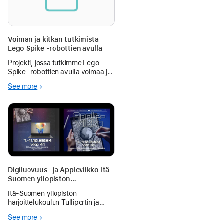
Voiman ja kitkan tutkimista
Lego Spike -robottien avulla
Projekti, jossa tutkimme Lego
Spike -robottien avulla voimaa ja
kitkaa. Apuna käytettiin iPadin
See more
kameraa, Numbersia ja Keynotea.
Digiluovuus- ja Appleviikko Itä-
Suomen yliopiston
harjoittelukoulussa
Itä-Suomen yliopiston
harjoittelukoulun Tulliportin ja
Rantakylän normaalikouluissa
See more
vietettiin inspiroivaa Digiluovuus-