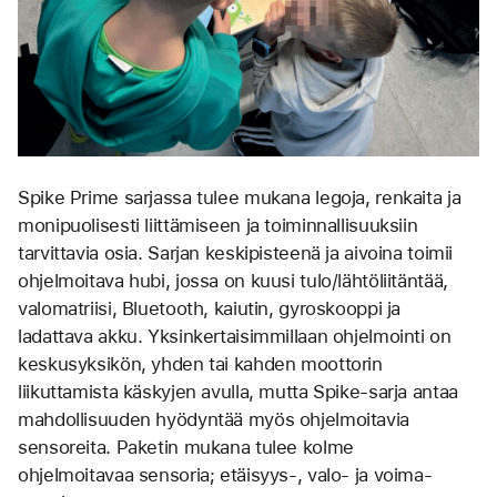
Spike Prime sarjassa tulee mukana legoja, renkaita ja 
monipuolisesti liittämiseen ja toiminnallisuuksiin 
tarvittavia osia. Sarjan keskipisteenä ja aivoina toimii 
ohjelmoitava hubi, jossa on kuusi tulo/lähtöliitäntää, 
valomatriisi, Bluetooth, kaiutin, gyroskooppi ja 
ladattava akku. Yksinkertaisimmillaan ohjelmointi on 
keskusyksikön, yhden tai kahden moottorin 
liikuttamista käskyjen avulla, mutta Spike-sarja antaa 
mahdollisuuden hyödyntää myös ohjelmoitavia 
sensoreita. Paketin mukana tulee kolme 
ohjelmoitavaa sensoria; etäisyys-, valo- ja voima-