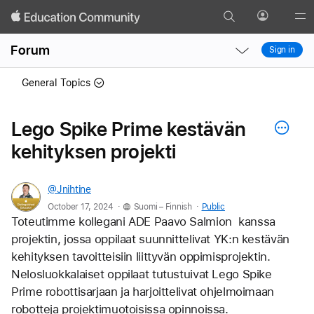
Search
Profile
Gl
Local
Local
Me
Forum
Sign in
Nav
Nav
Open
Close
General Topics
Menu
Menu
Lego Spike Prime kestävän
kehityksen projekti
@Jnihtine
.
.
October 17, 2024
Suomi – Finnish
Public
Toteutimme kollegani ADE Paavo Salmion  kanssa 
projektin, jossa oppilaat suunnittelivat YK:n kestävän 
kehityksen tavoitteisiin liittyvän oppimisprojektin. 
Nelosluokkalaiset oppilaat tutustuivat Lego Spike 
Prime robottisarjaan ja harjoittelivat ohjelmoimaan 
robotteja projektimuotoisissa opinnoissa. 