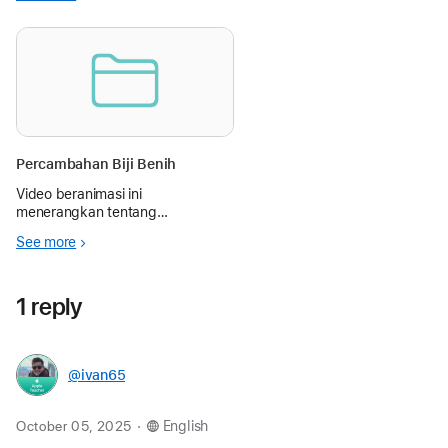
ja Appleviikkoa
Percambahan Biji Benih
Video beranimasi ini
menerangkan tentang
percambahan biji benih, di bawah
See more
matapelajaran Sains Tingkatan 1.
1 reply
@ivan65
.
October 05, 2025
English