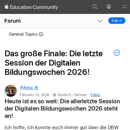
Search
Profile
Gl
Local
Local
Me
Forum
Sign in
Nav
Nav
Open
Close
General Topics
Menu
Menu
Das große Finale: Die letzte
Session der Digitalen
Bildungswochen 2026!
@Anna_W
.
.
February 13, 2026
Deutsch – German
Public
Heute ist es so weit: Die allerletzte Session 
der Digitalen Bildungswochen 2026 steht 
an! 
Ich hoffe, ich konnte euch immer gut über die DBW 