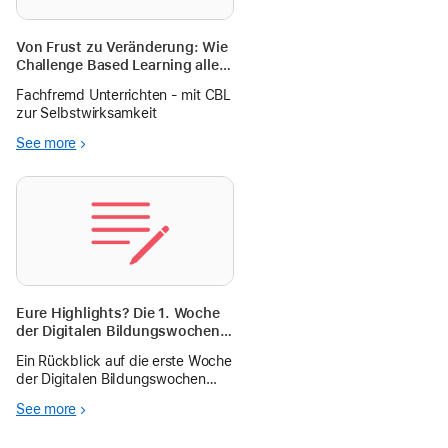
Von Frust zu Veränderung: Wie
Challenge Based Learning alles
verändert hat
Fachfremd Unterrichten - mit CBL
zur Selbstwirksamkeit
See more
Eure Highlights? Die 1. Woche
der Digitalen Bildungswochen
im Rückblick
Ein Rückblick auf die erste Woche
der Digitalen Bildungswochen
2026! Entdeckt die Vielfalt der
See more
Sessions und teilt eure Highlights
in den Kommentaren.