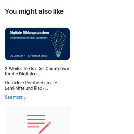
You might also like
2 Weeks To Go: Der Countdown
für die Digitalen
Bildungswochen läuft
Ein kleiner Reminder an alle
Lehrkräfte und iPad-
Interessierten! Countdown für die
See more
Digitalen Bildungswochen! Vom
26. Januar bis zum 13. Februar
erwartet euch ein vielfältiges und
ko