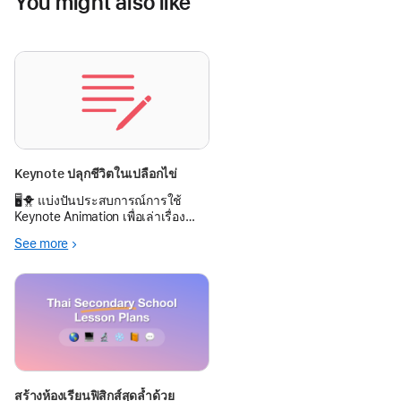
You might also like
Keynote ปลุกชีวิตในเปลือกไข่
🖥️🐥 แบ่งปันประสบการณ์การใช้
Keynote Animation เพื่อเล่าเรื่อง
“วัฏจักรชีวิตของไก่” ในห้องเรียน นำ
See more
มาประยุกต์ใช้ในการสอนวิช
สร้างห้องเรียนฟิสิกส์สุดล้ำด้วย