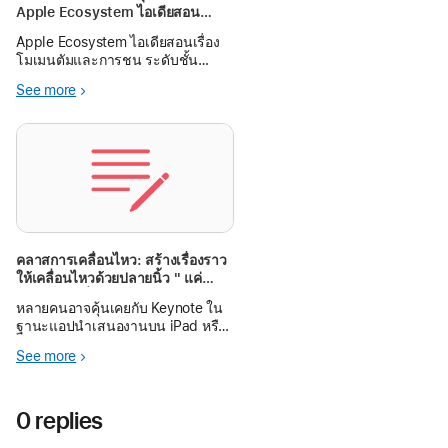
Apple Ecosystem ไอเดียสอน
"โมเมนตัมและการชน"
Apple Ecosystem ไอเดียสอนเรื่อง
โมเมนตัมและการชน ระดับชั้น
มัธยมศึกษาปีที่ 4
See more
คลาสการเคลื่อนไหว: สร้างเรื่องราว
ให้เคลื่อนไหวด้วยปลายนิ้ว " แค่
สไลด์ก็เล่าเรื่องได้"
หลายคนอาจคุ้นเคยกับ Keynote ใน
ฐานะแอปนำเสนองานบน iPad หรือ
Mac แต่จริงๆ แล้ว Keynote มีฟีเจอร์
See more
อนิเมชันที่ทรงพลัง และสามารถนำ
มาใช้สร้าง Stop Motion ได้อย่าง
ง่ายดาย ทั้งยังเหมาะกับนักเรียนทุก
0 replies
ระดับชั้น ในโลกการศึกษายุคใหม่