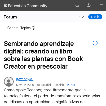
Search
Profile
Gl
Local
Local
Me
Forum
Sign in
Nav
Nav
Open
Close
General Topics
Menu
Menu
Sembrando aprendizaje
digital: creando un libro
sobre las plantas con Book
Creator en preescolar
@wendy49
.
.
May 22, 2026
Español – Spanish
Public
Como Apple Teacher, creo firmemente que la 
tecnología tiene el poder de transformar experiencias 
cotidianas en oportunidades significativas de 