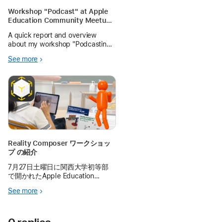
Workshop "Podcast" at Apple
Education Community Meetup
2026, Japan
A quick report and overview
about my workshop "Podcasting"
in AEC in Japan, 2026
See more
Reality Composer ワークショッ
プ の紹介
7月27日土曜日に関西大学初等部
で開かれたApple Education
Community Meet upで行った、
See more
Reality Composerを使ったワーク
ショップの内容です。どのような
話をしたり、レクチャーをしたり
したのかが分かります。