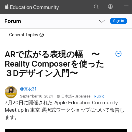
Search
Profile
Gl
Local
Local
Me
Forum
Sign in
Nav
Nav
Open
Close
General Topics
Menu
Menu
ARで広がる表現の幅 〜
Reality Composerを使った
３Dデザイン入門〜
@真衣31
.
.
September 16, 2024
日本語 – Japanese
Public
7月20日に開催された Apple Education Community 
Meet up in 東京 選択式ワークショップについて報告し
ます。 