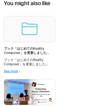
You might also like
ブック「はじめてのReality
Composer」を更新しました
Reality Composer for
ブック「はじめてのReality
beginners（Appple Books)
Composer」を更新しました
Reality Composer for
See more
beginners（Appple Books)