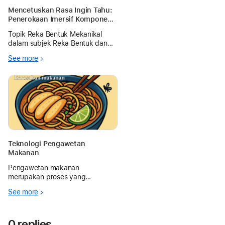
Mencetuskan Rasa Ingin Tahu:
Penerokaan Imersif Komponen
Mekanikal
Topik Reka Bentuk Mekanikal
dalam subjek Reka Bentuk dan
Teknologi bagi murid Tingkatan 2
See more
amat mecabar kerana
kebanyakan komponen
mekanikal seperti gear, aci
sesondol dan tali sawat
beroperasi melalui pergerakan
yang suk
Teknologi Pengawetan
Makanan
Pengawetan makanan
merupakan proses yang
bertujuan untuk mengekalkan
See more
kualiti, keselamatan dan
ketahanan makanan agar dapat
disimpan dalam tempoh yang
0 replies
lebih lama tanpa mengalami