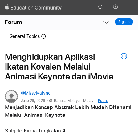
Search
Profile
Gl
Local
Local
Me
Forum
Sign in
Nav
Nav
Open
Close
General Topics
Menu
Menu
Menghidupkan Aplikasi
Ikatan Kovalen Melalui
Animasi Keynote dan iMovie
@MissyMalyne
.
.
June 26, 2026
Bahasa Melayu – Malay
Public
Menjadikan Konsep Abstrak Lebih Mudah Difahami 
Melalui Animasi Keynote
Subjek: Kimia Tingkatan 4