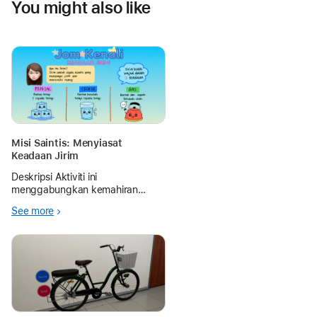
You might also like
Misi Saintis: Menyiasat
Keadaan Jirim
Deskripsi Aktiviti ini
menggabungkan kemahiran
pemerhatian, penyiasatan
See more
saintifik dan pembentangan
digital melalui penggunaan
teknologi Apple. Bahan
pembelajaran ini direka khas
menggunakan Mac bagi
memanfaatkan ruang ke