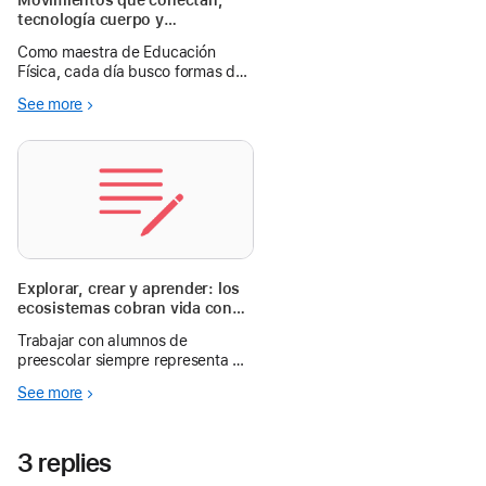
Movimientos que conectan;
tecnología cuerpo y
aprendizaje
Como maestra de Educación
Física, cada día busco formas de
inspirar a mis alumnos a
See more
superarse. Esta vez, fue
diferente. Esta vez, ellos me
sorprendieron a mi.
Explorar, crear y aprender: los
ecosistemas cobran vida con
iPad y ScratchJr en preescolar
Trabajar con alumnos de
preescolar siempre representa un
reto y, al mismo tiempo, una
See more
oportunidad invaluable para
innovar en las estrategias de
enseñanza. En esta experiencia
3 replies
pedagógica, una maestra de
tercer grado.