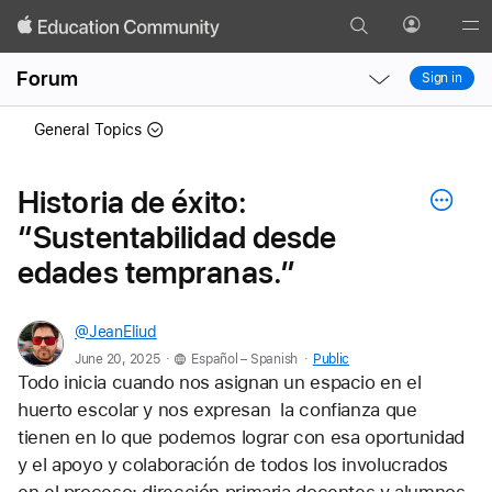
Search
Profile
Gl
Local
Local
Me
Forum
Sign in
Nav
Nav
Open
Close
General Topics
Menu
Menu
Historia de éxito:
“Sustentabilidad desde
edades tempranas.”
@JeanEliud
.
.
June 20, 2025
Español – Spanish
Public
Todo inicia cuando nos asignan un espacio en el 
huerto escolar y nos expresan  la confianza que 
tienen en lo que podemos lograr con esa oportunidad 
y el apoyo y colaboración de todos los involucrados 