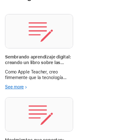
Sembrando aprendizaje digital:
creando un libro sobre las
plantas con Book Creator en
Como Apple Teacher, creo
preescolar
firmemente que la tecnología
tiene el poder de transformar
See more
experiencias cotidianas en
oportunidades significativas de
aprendizaje. En el Colegio Simón
Bolívar, buscamos que nuestros
alumnos explo